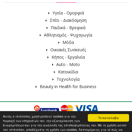
Υγεία - Ομορφιά
Σπίτι - Διακόσμηση
Παιδικά - Βρεφικά
Αθλητισμός - Ψυχαγωγία
Μόδα
Οικιακές Συσκευές
Κήπος - Εργαλεία
Auto - Moto
Κατοικίδια
Τεχνολογία
Beauty in Health for Business
Αυτός ο ιστότοπος χρησιμοποιεί cookies για την
© 2026 Beautyinhealth.gr - All Rights Reserved |
Κατασκευή Eshop
Το κατάλαβα
παροχή των υπηρεσιών του, την εξατομίκευση των
HellasSites
διαφημίσεων και για την ανάλυση της επισκεψιμότητας του. Με τη χρήση αυτού
του ιστότοπου, αποδέχεστε τη χρήση των cookies. Λεπτομέρειες για το πώς να