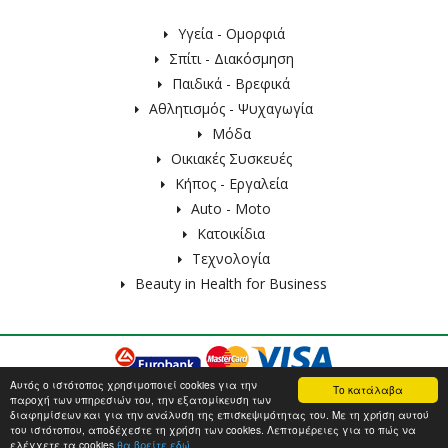
Υγεία - Ομορφιά
Σπίτι - Διακόσμηση
Παιδικά - Βρεφικά
Αθλητισμός - Ψυχαγωγία
Μόδα
Οικιακές Συσκευές
Κήπος - Εργαλεία
Auto - Moto
Κατοικίδια
Τεχνολογία
Beauty in Health for Business
Αυτός ο ιστότοπος χρησιμοποιεί cookies για την
© 2026 Beautyinhealth.gr - All Rights Reserved |
Κατασκευή Eshop
Το κατάλαβα
παροχή των υπηρεσιών του, την εξατομίκευση των
HellasSites
διαφημίσεων και για την ανάλυση της επισκεψιμότητας του. Με τη χρήση αυτού
του ιστότοπου, αποδέχεστε τη χρήση των cookies. Λεπτομέρειες για το πώς να
ελέγχετε τα cookies
θα βρείτε εδώ