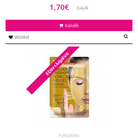
1,70€
3,42€
Καλάθι
Wishlist
Εξαντλημένο
PUREDERM