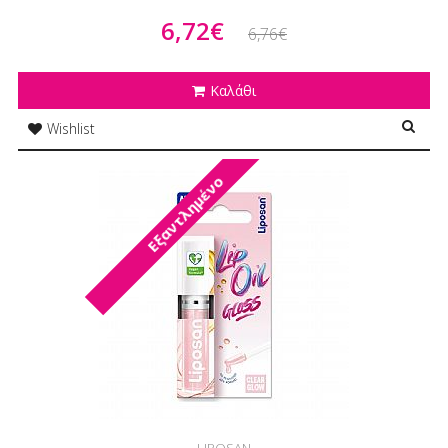
6,72€
6,76€
Καλάθι
Wishlist
Εξαντλημένο